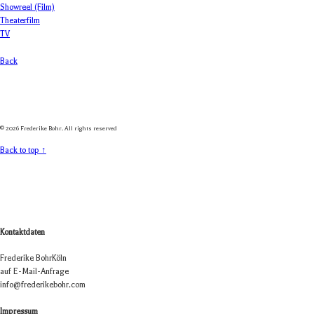
Showreel (Film)
Theaterfilm
TV
Back
© 2026 Frederike Bohr. All rights reserved
Back to top ↑
Kontaktdaten
Fre­de­rike Bohr
Köln
auf E-Mail-Anfrage
info@frederikebohr.com
Impressum