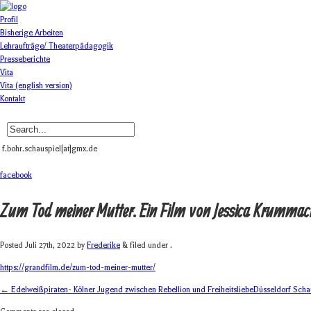
Profil
Bisherige Arbeiten
Lehraufträge/ Theaterpädagogik
Presseberichte
Vita
Vita (english version)
Kontakt
f.bohr.schauspiel[at]gmx.de
facebook
Zum Tod meiner Mutter. Ein Film von Jessica Krummach
Posted
Juli 27th, 2022
by
Frederike
& filed under .
https://grandfilm.de/zum-tod-meiner-mutter/
← Edelweißpiraten- Kölner Jugend zwischen Rebellion und Freiheitsliebe
Düsseldorf Scha