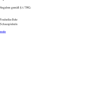
Anga­ben gemäß § 5 TMG:
Fre­de­rike Bohr
Schauspielerin
mehr