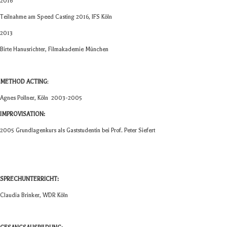
2016
Teil­nahme am Speed Cas­ting 2016, IFS Köln
2013
Birte Hanus­rich­ter, Film­aka­de­mie München
METHOD ACTING
:
Agnes Poll­ner, Köln 2003-2005
IMPROVISATION:
2005 Grund­la­gen­kurs als Gast­stu­den­tin bei Prof. Peter Siefert
SPRECHUNTERRICHT:
Clau­dia Brin­ker, WDR Köln