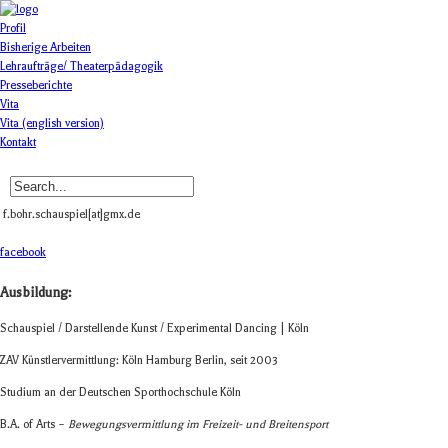
Profil
Bisherige Arbeiten
Lehraufträge/ Theaterpädagogik
Presseberichte
Vita
Vita (english version)
Kontakt
f.bohr.schauspiel[at]gmx.de
facebook
Aus­bil­dung:
Schau­spiel / Dar­stel­lende Kunst / Expe­ri­men­tal Dancing | Köln
ZAV Künst­ler­ver­mitt­lung: Köln Ham­burg Ber­lin, seit 2003
Stu­dium an der Deut­schen Sport­hoch­schule Köln
B.A. of Arts –
Bewe­gungs­ver­mitt­lung im Freizeit- und Breitensport