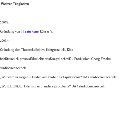
Wei­tere Tätigkeiten
2008:
Grün­dung von
Thea­ter­Kunst
Köln e. V.
2007:
Grün­dung des Thea­ter­kol­lek­tivs licht­ge­stal­teN, Köln
bohR­frin­ckeN­gronwalD­kel­leR­mort­aN­na­geL­schmiD / Pro­duk­tion: Georg Franke
stu­dio­bue­h­ne­koeln
„Wir wer­den sie­gen – Lie­der vom Ende des Kapi­ta­lis­mus“ UA / studiobuehnekoeln
„WEIB.LICHt.KEIT-fmnsm und andere pro-bleme“ UA / studiobuehnekoeln