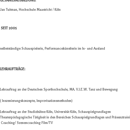
GESANGSAUSBILDUNG:
Jan Tuit­man, Hoch­schule Maas­tricht / Köln
SEIT 2005
selbst­stän­dige Schau­spie­le­rin, Per­for­mance­künst­le­rin im In- und Ausland
LEHRAUFTRÄGE:
Lehr­auf­trag an der Deut­schen Sport­hoch­schule, MA. V.I.E.W. Tanz und Bewegung
( Insze­nie­rungs­kon­zepte, Improvisationsmethoden)
Lehr­auf­trag an der Stu­dio­bühne Köln, Uni­ver­si­tät Köln, Schauspielgrundlagen
Thea­ter­päd­ago­gi­sche Tätig­keit in den Berei­chen Schau­spiel­grund­la­gen und Prä­senz­tr
Coaching/ Sze­nen­coa­ching Film/TV