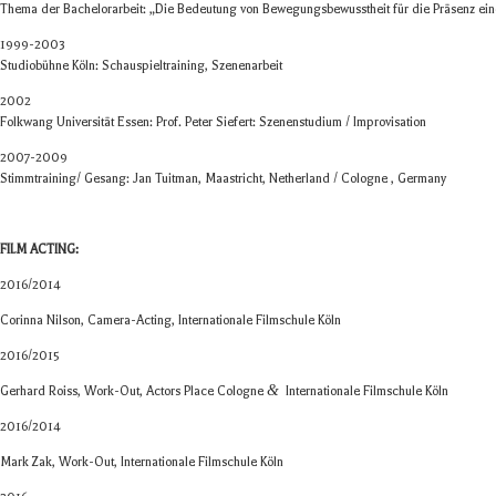
Thema der Bache­l­or­ar­beit: „Die Bedeu­tung von Bewe­gungs­be­wusst­heit für die Prä­senz ei
1999-2003
Stu­dio­bühne Köln: Schau­spiel­trai­ning, Szenenarbeit
2002
Folk­wang Uni­ver­si­tät Essen: Prof. Peter Sie­fert: Sze­nen­stu­dium / Improvisation
2007-2009
Stimmtraining/ Gesang: Jan Tuit­man, Maas­tricht, Nether­land / Colo­gne , Germany
FILM ACTING:
2016/2014
Corinna Nil­son, Camera-Acting, Inter­na­tio­nale Film­schule Köln
2016/2015
&
Ger­hard Roiss, Work-Out, Actors Place Colo­gne
Inter­na­tio­nale Film­schule Köln
2016/2014
Mark Zak, Work-Out, Inter­na­tio­nale Film­schule Köln