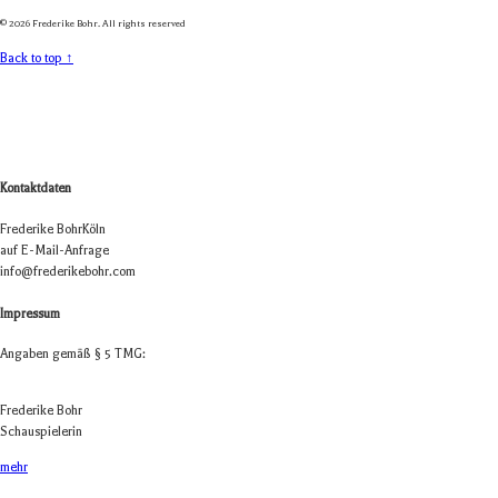
© 2026 Frederike Bohr. All rights reserved
Back to top ↑
Kontaktdaten
Fre­de­rike Bohr
Köln
auf E-Mail-Anfrage
info@frederikebohr.com
Impressum
Anga­ben gemäß § 5 TMG:
Fre­de­rike Bohr
Schauspielerin
mehr