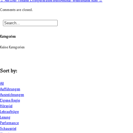
← Am Ziel/ Theater Effingerstrasse Bern
Medea/ Wehrtheater Köln →
Comments are closed.
Kategorien
Keine Kategorien
Sort by:
All
Aufführungen
Auszeichnungen
Eigene Regie
Hörspiel
Lehraufträge
Lesung
Performance
Schauspiel