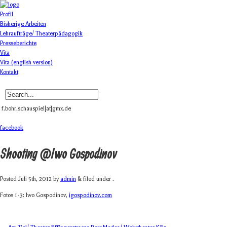
Profil
Bisherige Arbeiten
Lehraufträge/ Theaterpädagogik
Presseberichte
Vita
Vita (english version)
Kontakt
f.bohr.schauspiel[at]gmx.de
facebook
Shooting @Iwo Gospodinov
Posted
Juli 5th, 2012
by
admin
& filed under .
Fotos 1-3: Iwo Gos­po­di­nov,
igospodinov.com