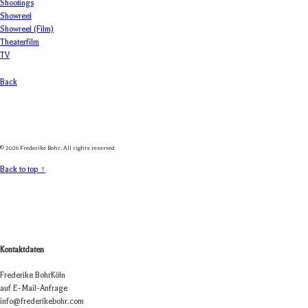
Shootings
Showreel
Showreel (Film)
Theaterfilm
TV
Back
© 2026 Frederike Bohr. All rights reserved
Back to top ↑
Kontaktdaten
Fre­de­rike Bohr
Köln
auf E-Mail-Anfrage
info@frederikebohr.com