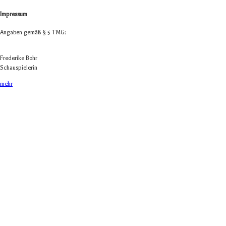
Impressum
Anga­ben gemäß § 5 TMG:
Fre­de­rike Bohr
Schauspielerin
mehr