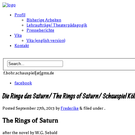
Profil
Bisherige Arbeiten
Lehraufträge/ Theaterpädagogik
Presseberichte
Vita
Vita (english version)
Kontakt
f.bohr.schauspiel[at]gmx.de
facebook
Die Ringe des Saturn/ The Rings of Saturn/ Schauspiel Kö
Posted
September 27th, 2013
by
Frederike
& filed under .
The Rings of Saturn
after the novel by W.G. Sebald