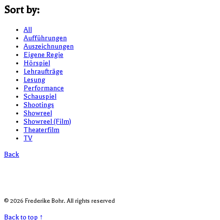
Sort by:
All
Aufführungen
Auszeichnungen
Eigene Regie
Hörspiel
Lehraufträge
Lesung
Performance
Schauspiel
Shootings
Showreel
Showreel (Film)
Theaterfilm
TV
Back
© 2026 Frederike Bohr. All rights reserved
Back to top ↑