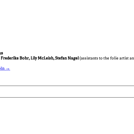
us
Fre­de­rike Bohr, Lily McLeish, Ste­fan Nagel
(assis­tants to the folie artist 
Köln →