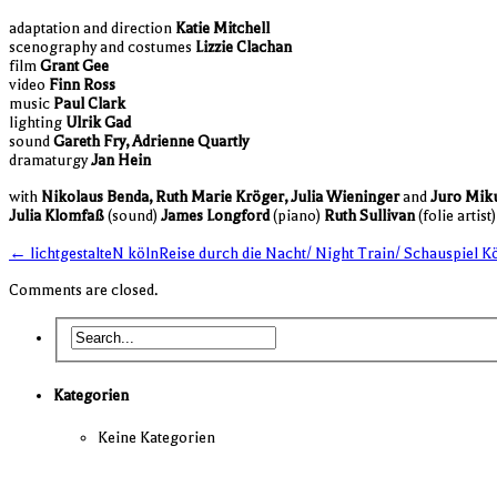
adapta­tion and direc­tion
Katie Mit­chell
sce­no­gra­phy and cos­tu­mes
Liz­zie Clachan
film
Grant Gee
video
Finn Ross
music
Paul Clark
light­ing
Ulrik Gad
sound
Gareth Fry, Adri­enne Quartly
dra­ma­turgy
Jan Hein
with
Niko­laus Benda, Ruth Marie Krö­ger, Julia Wie­nin­ger
and
Juro Mik
Julia Klom­faß
(sound)
James Longford
(piano)
Ruth Sul­li­van
(folie artist)
← lichtgestalteN köln
Reise durch die Nacht/ Night Train/ Schauspiel 
Comments are closed.
Kategorien
Keine Kategorien