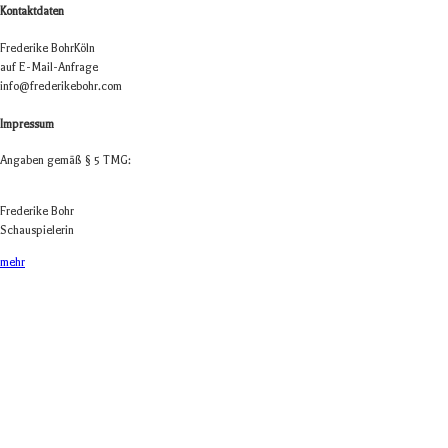
Kontaktdaten
Fre­de­rike Bohr
Köln
auf E-Mail-Anfrage
info@frederikebohr.com
Impressum
Anga­ben gemäß § 5 TMG:
Fre­de­rike Bohr
Schauspielerin
mehr