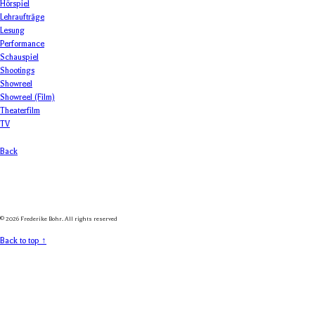
Hörspiel
Lehraufträge
Lesung
Performance
Schauspiel
Shootings
Showreel
Showreel (Film)
Theaterfilm
TV
Back
© 2026 Frederike Bohr. All rights reserved
Back to top ↑