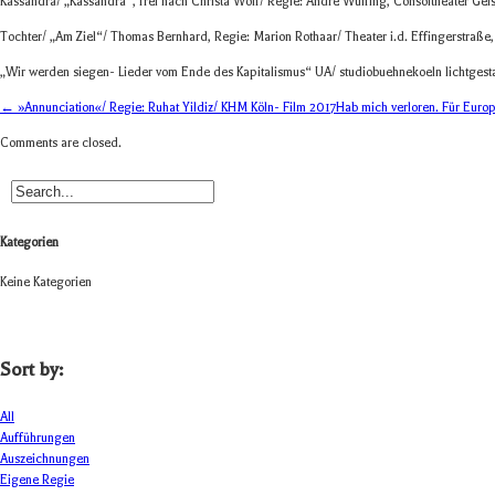
Kassandra/ „Kas­san­dra“, frei nach Christa Wolf/ Regie: Andre Wülfing, Con­sol­thea­ter Ge
Tochter/ „Am Ziel“/ Tho­mas Bern­hard, Regie: Marion Rothaar/ Thea­ter i.d. Effin­ger­straß
„Wir wer­den siegen- Lie­der vom Ende des Kapi­ta­lis­mus“ UA/ stu­dio­bue­h­ne­koeln licht
← »Annunciation«/ Regie: Ruhat Yildiz/ KHM Köln- Film 2017
Hab mich verloren. Für Eur
Comments are closed.
Kategorien
Keine Kategorien
Sort by:
All
Aufführungen
Auszeichnungen
Eigene Regie