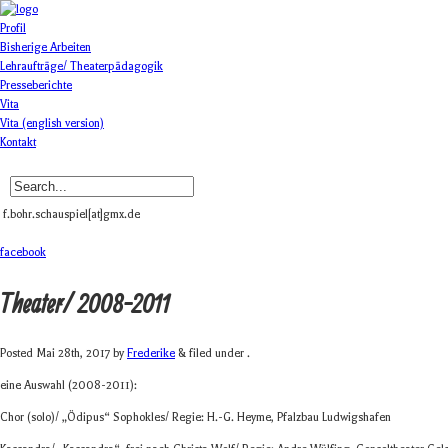
Profil
Bisherige Arbeiten
Lehraufträge/ Theaterpädagogik
Presseberichte
Vita
Vita (english version)
Kontakt
f.bohr.schauspiel[at]gmx.de
facebook
Theater/ 2008-2011
Posted
Mai 28th, 2017
by
Frederike
& filed under .
eine Aus­wahl (2008-2011):
Chor (solo)/ „Ödi­pus“ Sophokles/ Regie: H.-G. Heyme, Pfalz­bau Ludwigshafen