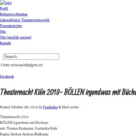
Profil
Bisherige Arbeiten
Lehraufträge/ Theaterpädagogik
Presseberichte
Vita
Vita (english version)
Kontakt
f.bohr.schauspiel[at]gmx.de
facebook
Theaternacht Köln 2019- BÖLLEN irgend­was mit Büch
Posted
Oktober 7th, 2019
by
Frederike
& filed under .
Thea­ter­nacht 2019
BÖLLEN irgend­was mit Büchern-
mit: Tho­mas Krut­mann, Fre­de­rike Bohr
Regie: Andrea Andrea Bleikamp