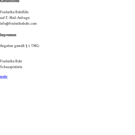
Kontaktdaten
Fre­de­rike Bohr
Köln
auf E-Mail-Anfrage
info@frederikebohr.com
Impressum
Anga­ben gemäß § 5 TMG:
Fre­de­rike Bohr
Schauspielerin
mehr