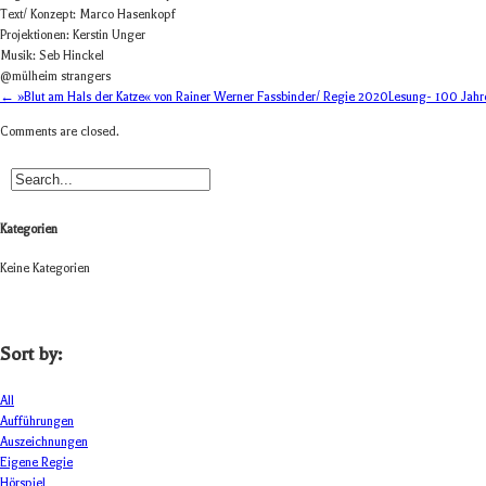
Text/ Kon­zept: Marco Hasenkopf
Pro­jek­tio­nen: Kers­tin Unger
Musik: Seb Hinckel
@mülheim stran­gers
← »Blut am Hals der Katze« von Rainer Werner Fassbinder/ Regie 2020
Lesung- 100 Jahr
Comments are closed.
Kategorien
Keine Kategorien
Sort by:
All
Aufführungen
Auszeichnungen
Eigene Regie
Hörspiel