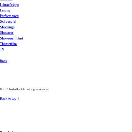
Lehraufträge
Lesung
Performance
Schauspiel
Shootings
Showreel
Showreel (Film)
Theaterfilm
TV
Back
© 2026 Frederike Bohr. All rights reserved
Back to top ↑